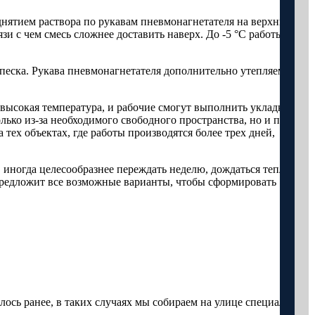
днятием раствора по рукавам пневмонагнетателя на верхние
язи с чем смесь сложнее доставить наверх. До -5 °С работы
песка. Рукава пневмонагнетателя дополнительно утепляем. Это
я высокая температура, и рабочие смогут выполнить укладку
лько из-за необходимого свободного пространства, но и по
тех объектах, где работы производятся более трех дней,
иногда целесообразнее переждать неделю, дождаться тепла и в
и предложит все возможные варианты, чтобы сформировать
лось ранее, в таких случаях мы собираем на улице специальное