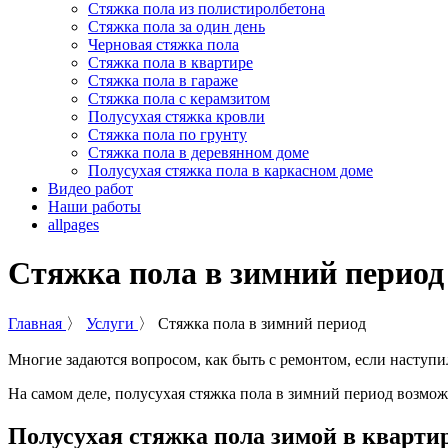
Стяжка пола из полистиролбетона
Стяжка пола за один день
Черновая стяжка пола
Стяжка пола в квартире
Стяжка пола в гараже
Стяжка пола с керамзитом
Полусухая стяжка кровли
Стяжка пола по грунту
Стяжка пола в деревянном доме
Полусухая стяжка пола в каркасном доме
Видео работ
Наши работы
allpages
Стяжка пола в зимний период
Главная
〉
Услуги
〉
Стяжка пола в зимний период
Многие задаются вопросом, как быть с ремонтом, если наступ
На самом деле, полусухая стяжка пола в зимний период возмо
Полусухая стяжка пола зимой в кварти