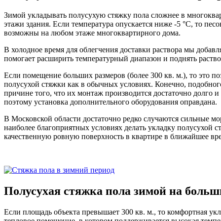
Зимой укладывать полусухую стяжку пола сложнее в многоквар
этажи здания. Если температура опускается ниже -5 °С, то песо
возможны на любом этаже многоквартирного дома.
В холодное время для облегчения доставки раствора мы добавл
помогает расширить температурный диапазон и поднять раство
Если помещение больших размеров (более 300 кв. м.), то это п
полусухой стяжки как в обычных условиях. Конечно, подобного 
причине того, что их монтаж производится достаточно долго и 
поэтому установка дополнительного оборудования оправдана.
В Московской области достаточно редко случаются сильные мор
наиболее благоприятных условиях делать укладку полусухой ст
качественную ровную поверхность в квартире в ближайшее вр
Полусухая стяжка пола зимой на больш
Если площадь объекта превышает 300 кв. м., то комфортная укл
тепловое помещение, в котором поддерживается высокая темпер