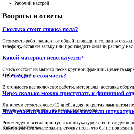
Рабочий настрой
Вопросы и ответы
Сколько стоит стяжка пола?
Стоимость работ зависит от общей площади и толщины стяжки, 
телефону, оставьте заявку или произведите онлайн расчёт у нас
Какой материал используется?
Смесь состоит из мытого песка крупной фракции, цемента мар
фиброволокно.
Что входит в стоимость?
В стоимость все включено: работы, материалы, доставка обору
Через сколько можно приступать к финишной отд
Линолеум стелется через 12 дней, а для покрытия ламинатом н
недели, а если плитку – то всего через неделю.
Что делается раньше: стяжка пола или штукатурк
Рекомендуем всегда приступать к штукатурке стен и следующим
Как мы работаем
рациональнее вначале залить стяжку пола, что бы не повредить