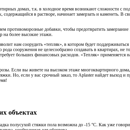
тирных домах, т.к. в холодное время возникают сложности с по
к, содержащийся в растворе, начинает замерзать и каменеть. В св
яем противоморозные добавки, чтобы предотвратить замерзание 
р на более высокие этажи.
озволит нам соорудить «тепляк», в котором будет поддерживатьс
рода сооружения не целесообразно создавать в квартирах, не то
требует больших финансовых расходов. «Тепляк» применяется на 
озы. Если вы живете на высоком этаже многоквартирного дома, 
яжки. Но, если у вас срочный заказ, то Aplaster найдет выход 
емя!
их объектах
адка полусухой стяжки пола возможна до -15 °С. Как уже говори
атура, необходимая для обогрева.